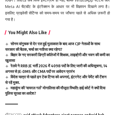
दिखेंगे। Meta अब सिर्फ इंस्टाग्राम ही नहीं, बल्कि WhatsApp स्टेटस और
Meta AI चैटबॉट के इंटरैक्शन के आधार पर भी विज्ञापन दिखाने लगा है।
इसलिए प्राइवेसी सेटिंग्स को समय‑समय पर जाँचना पहले से अधिक ज़रूरी हो
गया है।
You Might Also Like
सोनम वांगुचक से देर रात हुई मुलाकात के बाद आज CJP नेताओं के साथ
सरकार की बैठक, चर्चा का नतीजा क्या रहेगा?
बिहार के नए सरकारी डिग्री कॉलेजों में शिक्षक, लाइब्रेरी और भवन की कमी का
खुलासा
रेलवे ने RRB JE भर्ती 2026 में 4098 पदों के लिए जारी की अधिसूचना, 14
अगस्त से JE‑DMS और CMA पदों पर आवेदन प्रारंभ
विदेश यात्रा से पहले इन टेक टिप्स को अपनाएं, इंटरनेट और पेमेंट की टेंशन
से रहें मुक्त.
महाकुंभ की ‘वायरल गर्ल’ मोनालिसा की मौजूदा स्थिति: हाई कोर्ट ने क्यों दिया
पुलिस सुरक्षा का आदेश?
TAGGED:
acid attack
Adventure
ajeet panwar
android
bob