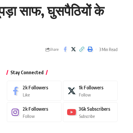
ड़ा साफ, घुसपैठियों के
3 Min Read
Share
Stay Connected
2k
Followers
1k
Followers
Like
Follow
2k
Followers
36k
Subscribers
Follow
Subscribe