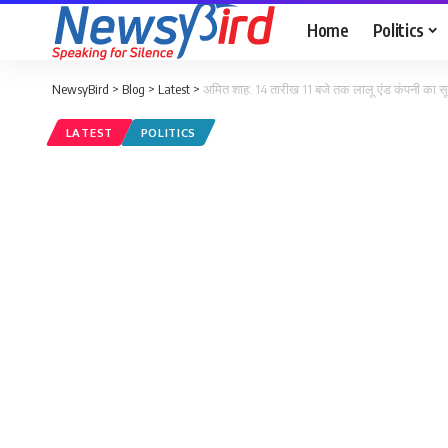
Home
Politics
NewsyBird
>
Blog
>
Latest
>
अमित शाह: 14 तारीख 11 बजे तक लालू एंड कंपनी का सूपड
LATEST
POLITICS