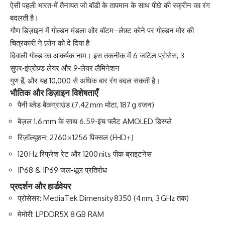
ऐसी पहली भारत‑में तैनायत जो बॉडी के तापमान के साथ पीछे की स्क्रीन का रंग
बदलती है।
गौण डिज़ाइन में गोल्डन मंडला और बॉटम–लेफ़्ट कोने पर गोल्डन मोर की
चित्रकारी ने फ़ोन को दे दिया है
दिवाली गोल्ड का आकर्षक नाम। इस तकनीक में 6 जटिल प्रोसेस, 3
सुपर‑इंप्रोज़्ड लेयर और 9‑लेयर लैमिनेशन
गुण हैं, और यह 10,000 से अधिक बार रंग बदल सकती है।
भौतिक और डिज़ाइन विशेषताएँ
पैनी ब्लेड बैकग्राउंड (7.42 mm मोटा, 187 g वजन)
बेज़ल 1.6 mm के साथ 6.59‑इंच फ्लैट AMOLED डिस्प्ले
रिज़ॉल्यूशन: 2760 × 1256 पिक्सल (FHD+)
120 Hz रिफ्रेश रेट और 1200 nits पीक ब्राइटनेस
IP68 & IP69 जल‑धूल प्रतिरोध
प्रदर्शन और हार्डवेयर
प्रोसेसर: MediaTek Dimensity 8350 (4 nm, 3 GHz तक)
मेमोरी: LPDDR5X 8 GB RAM