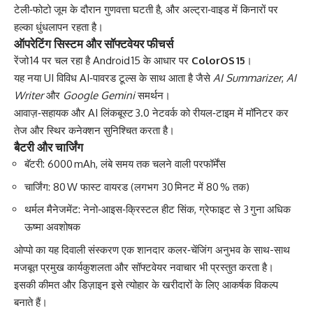
टेली‑फोटो जूम के दौरान गुणवत्ता घटती है, और अल्ट्रा‑वाइड में किनारों पर
हल्का धुंधलापन रहता है।
ऑपरेटिंग सिस्टम और सॉफ्टवेयर फीचर्स
रेंजो 14 पर चल रहा है Android 15 के आधार पर
ColorOS 15
।
यह नया UI विविध AI‑पावरड टूल्स के साथ आता है जैसे
AI Summarizer
,
AI
Writer
और
Google Gemini
समर्थन।
आवाज़‑सहायक और AI लिंकबूस्ट 3.0 नेटवर्क को रीयल‑टाइम में मॉनिटर कर
तेज और स्थिर कनेक्शन सुनिश्चित करता है।
बैटरी और चार्जिंग
बॅटरी: 6000 mAh, लंबे समय तक चलने वाली परफॉर्मेंस
चार्जिंग: 80 W फास्ट वायरड (लगभग 30 मिनट में 80 % तक)
थर्मल मैनेजमेंट: नेनो‑आइस‑क्रिस्टल हीट सिंक, ग्रेफाइट से 3 गुना अधिक
ऊष्मा अवशोषक
ओप्पो का यह दिवाली संस्करण एक शानदार कलर‑चेंजिंग अनुभव के साथ-साथ
मजबूत प्रमुख कार्यकुशलता और सॉफ्टवेयर नवाचार भी प्रस्तुत करता है।
इसकी कीमत और डिज़ाइन इसे त्योहार के खरीदारों के लिए आकर्षक विकल्प
बनाते हैं।