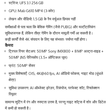
स्टोरेज: UFS 3.1 256 GB
GPU: Mali‑G610 MP4 (3‑कोर)
लेखन और वीडियो: 1.5 GB के रैम वर्चुअल छिपाव नहीं
समीक्षाओं से पता चला कि बेसिक गेमिंग (जैसे PUBG) और मल्टीटास्किंग
सुविधाजनक हैं, लेकिन तीव्र गेमिंग के दौरान मामूली गर्मी आ सकती है।
कड़ी कार्यों जैसे 4K संपादन के लिए यह संभवतः पर्याप्त नहीं होगा।
कैमरा
ट्रिपल रियर सेटअप: 50 MP Sony IMX800 + 8 MP अल्ट्रा‑वाइड +
50 MP JN5 पेरिस्कोप (3.5× ऑप्टिकल जूम)
फ्रंट: 50 MP सेंसर
मुख्य विशेषताएँ: OIS, 4K@60 fps, AI ऑडियो फोकस, नाइट मोड (धुंधले
क्षेत्र)
सुविधा उपकरण: AI ऑब्जेक्ट इरेज़र, रिकंपोज, परफेक्ट शॉट, रिफ्लेक्शन
रिमूवर
सामान्य शुटिंग में रंग और स्पष्टता उत्तम है, परन्तु नाइट शॉट्स में शोर और डिटेल
में कमी हो सकती है।