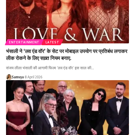
ENTERTAINMENT
LATEST
भंसाली ने ‘लव एंड वॉर’ के सेट पर मोबाइल उपयोग पर प्रतिबंध लगाकर
लीक रोकने के लिए सख़्त नियम बनाए.
संजय लीला भंसाली की आगामी फिल्म ‘लव एंड वॉर’ इस साल की…
Samvya
8 April 2026