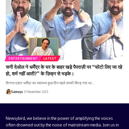
ENTERTAINMENT
LATEST
सनी देओल ने धर्मेंद्र के घर के बाहर खड़े पैपराज़ी पर “फोटो लिए जा रहे
हो, शर्म नहीं आती?” के ज़िक्र से भड़के।
दिग्गज एक्टर धर्मेंद्र का स्वास्थ्य कुछ दिन पहले काफी बिगड़ गया था…
Samvya
13 November 2025
Newsybird, we believe in the power of amplifying the voices
often drowned out by the noise of mainstream media. Join us in