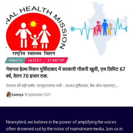
HEALTH
LATEST
STARTUP
नेशनल हेल्थ मिशन मुर्शिदाबाद में सरकारी नौकरी खुली, एज लिमिट 67
वर्ष, वेतन 70 हजार तक.
रोज़गार की बड़ी ताबीर: प्रत्युत्तरात्मक भर्ती – NHM मुर्शिदाबाद, बैंक ऑफ महाराष्ट्र,…
Samvya
18 September 2025
Newsybird, we believe in the power of amplifying the voices
often drowned out by the noise of mainstream media. Join us in