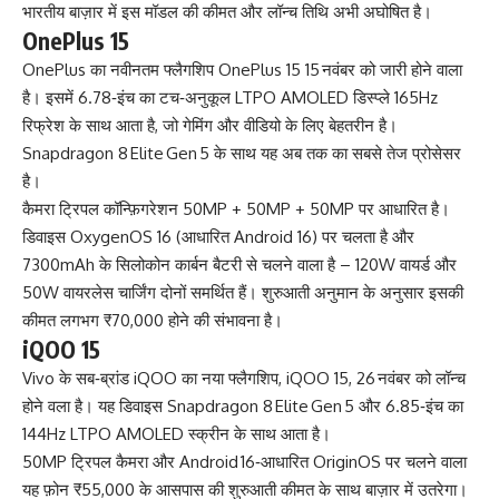
भारतीय बाज़ार में इस मॉडल की कीमत और लॉन्च तिथि अभी अघोषित है।
OnePlus 15
OnePlus का नवीनतम फ्लैगशिप OnePlus 15 15 नवंबर को जारी होने वाला
है। इसमें 6.78‑इंच का टच‑अनुकूल LTPO AMOLED डिस्प्ले 165Hz
रिफ्रेश के साथ आता है, जो गेमिंग और वीडियो के लिए बेहतरीन है।
Snapdragon 8 Elite Gen 5 के साथ यह अब तक का सबसे तेज प्रोसेसर
है।
कैमरा ट्रिपल कॉन्फ़िगरेशन 50MP + 50MP + 50MP पर आधारित है।
डिवाइस OxygenOS 16 (आधारित Android 16) पर चलता है और
7300mAh के सिलोकोन कार्बन बैटरी से चलने वाला है – 120W वायर्ड और
50W वायरलेस चार्जिंग दोनों समर्थित हैं। शुरुआती अनुमान के अनुसार इसकी
कीमत लगभग ₹70,000 होने की संभावना है।
iQOO 15
Vivo के सब‑ब्रांड iQOO का नया फ्लैगशिप, iQOO 15, 26 नवंबर को लॉन्च
होने वला है। यह डिवाइस Snapdragon 8 Elite Gen 5 और 6.85‑इंच का
144Hz LTPO AMOLED स्क्रीन के साथ आता है।
50MP ट्रिपल कैमरा और Android 16‑आधारित OriginOS पर चलने वाला
यह फ़ोन ₹55,000 के आसपास की शुरुआती कीमत के साथ बाज़ार में उतरेगा।