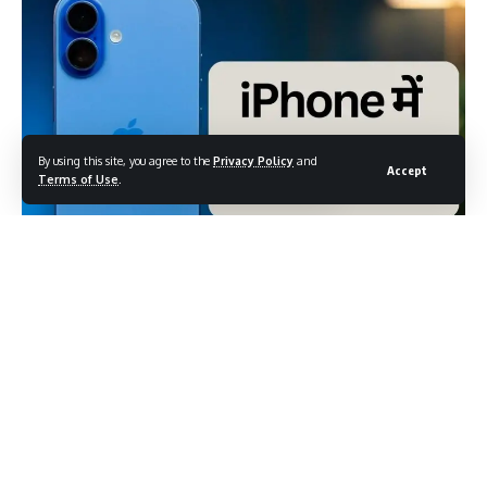
By using this site, you agree to the
Privacy Policy
and
Accept
Terms of Use
.
आइफोन के ‘i’ में असली मतलब? Apple ने कहा, यह सब
बहु-आयामी है
कई सालों से फ़ैशनेबल डिज़ाइन और हाई‑टेक फीचर्स के साथ जबरदस्त धूम
मचाने वाला Apple का आइफोन, अपने नाम के एक अजीब छोटा “i” के लिये भी
चर्चाओं का विषय रहा है। “i” का क्या ख़ास मतलब है, इस पर सवालों के जवाब