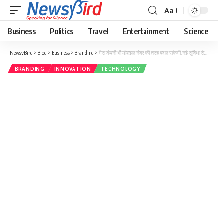
Aa
Business
Politics
Travel
Entertainment
Science
NewsyBird
>
Blog
>
Business
>
Branding
>
गैस कंपनी भी मोबाइल नंबर की तरह बदल सकेगी, नई सुविधा से डीलर बदल कर सिलेंडर वितरण में देरी दूर होगी.
BRANDING
INNOVATION
TECHNOLOGY