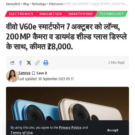
NewsyBird
>
Blog
>
Technology
>
Electronics
>
वीवो V60e स्मार्टफोन 7 अक्टूबर को लॉन्च, 200 MP कैमरा व डायमंड शील्ड ग्लास डिस्प्ले के साथ, कीमत ₹28,000.
ELECTRONICS
INNOVATION
SMARTPHONE
TECHNOLOGY
वीवो V60e स्मार्टफोन 7 अक्टूबर को लॉन्च,
200 MP कैमरा व डायमंड शील्ड ग्लास डिस्प्ले
के साथ, कीमत ₹28,000.
2 Min Read
Samvya
Last updated: 30 September 2025 09:17
By using this site, you agree to the
Privacy Policy
and
Accept
Terms of Use
.