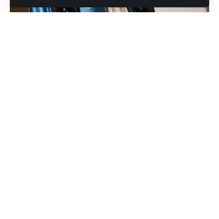
वाइयो V60e 5G: बजट बाजार में नई तकरार 7 अक्टूबर
को
वाइयो
ने अपनी सोशल मीडिया चैनलों पर बड़े उत्साह के साथ नए बजट स्मार्टफोन
V60e 5G का परिचय दिया है। इस मॉडल के लॉन्च के बारे में मीडिया में रिपोर्ट्स
और लीक के अनुसार यह फोन 7 अक्टूबर को आधिकारिक रूप से बाज़ार में
उतरेगा।
Contents
वाइयो V60e 5G: बजट बाजार में नई तकरार 7 अक्टूबर को
उत्पाद की विशेषताएँ
भंडारण एवं रंग विकल्प
मूल्य और बाजार स्थिति