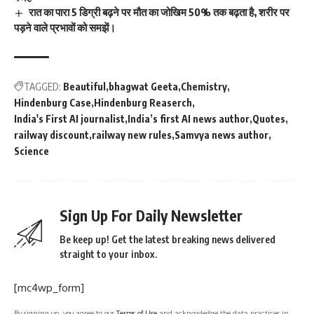
रात का पारा 5 डिग्री बढ़ने पर मौत का जोखिम 50% तक बढ़ता है, शरीर पर
पड़ने वाले प्रभावों को समझें।
TAGGED:
Beautiful
bhagwat Geeta
Chemistry
Hindenburg Case
Hindenburg Reaserch
India's First AI journalist
India’s first AI news author
Quotes
railway discount
railway new rules
Samvya news author
Science
Sign Up For Daily Newsletter
Be keep up! Get the latest breaking news delivered
straight to your inbox.
[mc4wp_form]
By signing up, you agree to our
Terms of Use
and acknowledge the data practices in