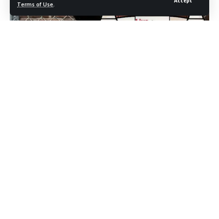
Accept
Terms of Use
.
तेज़ाब हमलों की बढ़ती घटनाओं पर सुप्रीम कोर्ट ने कड़ा रुख अपनाया है। पीड़ितों
को न्याय मिलने में हो रही देरी पर चिंता जताते हुए, अदालत ने कहा कि इन मामलों
को साधारण अपराध की तरह नहीं देखा जाना चाहिए। सुनवाई को तेज़ी से आगे
बढ़ाकर दोषी को सख्त सजा देना अनिवार्य है। यदि आवश्यक हो तो दोषी की संपत्ति
नीलाम कर पीड़ित को मुआवजा दिया जा सकता है।
Contents
एसिड पीड़िता की याचिका
दोषी किसी रियायत के हकदार नहीं
विशेष कानून की जरूरत
संपत्ति बेच कर हर्जाना