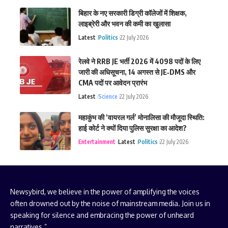
बिहार के नए सरकारी डिग्री कॉलेजों में शिक्षक,
लाइब्रेरी और भवन की कमी का खुलासा
Latest
Politics
22 July 2026
रेलवे ने RRB JE भर्ती 2026 में 4098 पदों के लिए
जारी की अधिसूचना, 14 अगस्त से JE‑DMS और
CMA पदों पर आवेदन प्रारंभ
Latest
Science
22 July 2026
महाकुंभ की ‘वायरल गर्ल’ मोनालिसा की मौजूदा स्थिति:
हाई कोर्ट ने क्यों दिया पुलिस सुरक्षा का आदेश?
Entertainment
Latest
Politics
22 July 2026
Newsybird, we believe in the power of amplifying the voices
often drowned out by the noise of mainstream media. Join us in
speaking for silence and embracing the power of unheard
narratives.”