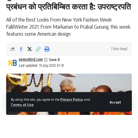
प्रबंधन को प्रतिबिम्बित करता है: उपराष्ट्रपति
All of the Best Looks From New York Fashion Week
Fall/Winter 2021. From Markarian to Prabal Gurung, this week
features some American design
7 Min Read
newsybird.com
Last updated: 15 July 2025 01:31
By using this site, you agree to the
Privacy Policy
and
Accept
Terms of Use
.