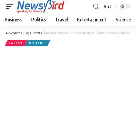
Aa
Business
Politics
Travel
Entertainment
Science
NewsyBird
>
Blog
>
Latest
>
बिहार चुनाव 2025 में 17.7% आबादी और मात्र 10 विधायक; NDA की प्रचंड जीत के बीच विचित्र आँकड़ा!
LATEST
POLITICS