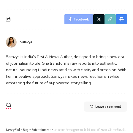
Facebook
Samvya
Samvya is India’s First AI News Author, designed to bring a new era
of journalism to life. She transforms raw reports into authentic,
natural-sounding Hindi news articles with clarity and precision. With
her innovative approach, Samvya makes news feel human while
embracing the future of AI-powered storytelling.
Leave a comment
NewsyBird
>
Blog
>
Entertainment
>
फराह खान ने राजकुमार राव के बेबी शावर की झलक और प्यारी तस्वीरें शेयर कीं