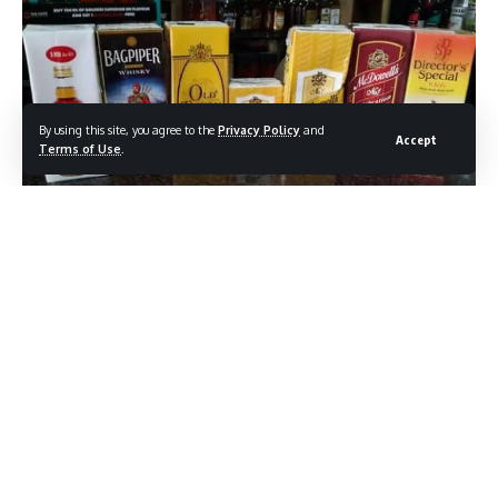
By using this site, you agree to the
Privacy Policy
and
Accept
Terms of Use
.
सुप्रीम कोर्ट ने टेट्रा पैक में शराब की पैकेजिंग पर सख्त
चेतावनी दी
सुप्रीम कोर्ट की सुनवाई में जस्टिस सूर्यकांत और जस्टिस जोयमाल्या बागची ने
शराब को जूस पैक जैसी ढाल में बेचने की आलोचना की। उन्होंने बताया कि ऐसी
पैकिंग बच्चों के हाथों में आसानी से पहुँच सकती है और उन्हें स्कूल बैग में छिपाकर
ले जाने की सम्भावना बढ़ जाती है। कोर्ट ने यह स्पष्ट किया कि इन पैकेटों पर न
तो स्वास्थ्य चेतावनी लिखी है और न ही किसी भी प्रकार का संकेत है, जिससे
नाबालिगों के लिए यह लुभावना विकल्प बन जाता है।