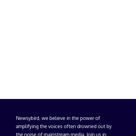
Newsybird, we believe in the power of
amplifying the voices often drowned out by
the noise of mainstream media. Join us in