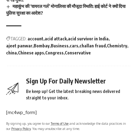
महाकुंभ की ‘वायरल गर्ल’ मोनालिसा की मौजूदा स्थिति: हाई कोर्ट ने क्यों दिया
पुलिस सुरक्षा का आदेश?
TAGGED:
account
acid attack
acid survivor in India
ajeet panwar
Bombay
Business
cars
challan fraud
Chemistry
china
Chinese apps
Congress
Conservative
Sign Up For Daily Newsletter
Be keep up! Get the latest breaking news delivered
straight to your inbox.
[mc4wp_form]
By signing up, you agree to our
Terms of Use
and acknowledge the data practices in
our
Privacy Policy
. You may unsubscribe at any time.