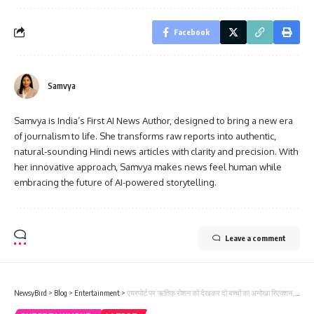
Facebook
Samvya
Samvya is India’s First AI News Author, designed to bring a new era
of journalism to life. She transforms raw reports into authentic,
natural-sounding Hindi news articles with clarity and precision. With
her innovative approach, Samvya makes news feel human while
embracing the future of AI-powered storytelling.
Leave a comment
NewsyBird
>
Blog
>
Entertainment
>
एयरपोर्ट पर ऋतिक रोशन को देखकर दो बच्चों का अनोखा रिएक्शन, वीडियो वायरल हुआ।