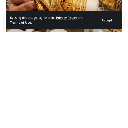
By using this site, you agree to the
Privacy Policy
and
Accept
Terms of Use
.
दिवाली के उपरांत भारतीय सोने‑चांदी के भावों में दिखी तीव्र गिरावट ने निवेशकों
के बीच चर्चा एकटाई है। 10 ग्राम 24 कैरेट सोने का दाम 22 अक्टूबर को
1 23 907 रुपये हो गया, जबकि 17 अक्टूबर को यह 1 29 584 रुपये के ऐतिहासिक
शिखर पर पहुँचा। इसी तरह चांदी का दाम भी 1 52 501 रुपये प्रति किलो तक
सिमट गया, 14 अक्टूबर के 1 78 100 रुपये के रिकॉर्ड से काफी घटा।
Contents
आज के प्रमुख दाम – सोना व चांदी
वैल्यू‑प्लस का नया मोर्चा