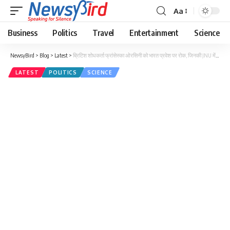
Aa
Business
Politics
Travel
Entertainment
Science
NewsyBird
>
Blog
>
Latest
>
ब्रिटिश शोधकर्ता फ्रांसेस्का ओरसिनी को भारत प्रवेश पर रोक, जिनकी JNU में पढ़ाई और लंदन यूनिवर्सिटी से PhD तथा हिंदी‑उर्दू साहित्य में निपुणता है।
LATEST
POLITICS
SCIENCE