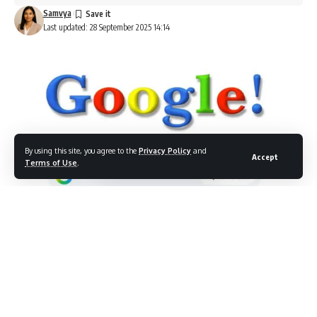
Samvya
Last updated: 28 September 2025 14:14
By using this site, you agree to the
Privacy Policy
and
Accept
Terms of Use
.
गूगल का 27वां जन्मदिन: नवीनतम डूडल और रोचक तथ्य
आज गूगल अपने 27वें जन्मदिन के उपलक्ष्य में एक विशेष डूडल लॉंच कर रहा है।
इस डूडल में 1998 के प्राचीन लोगो के समान “G” अक्षर को स्टाइलिश ढंग से
प्रस्तुत किया गया है, जो कंपनी के आरम्भिक दिनों की याद दिलाता है। डिजिटल
दुनिया के इस दिग्गज का यह नया डूडल सर्च पेज पर ट्रेंड कर रहा है और