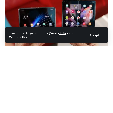
By using this site, you agree to the
Privacy Policy
and
Accept
Terms of Use
.
हाल के वर्षों में फोल्डेबल फ़ोन का रुझान तेज़ी से बढ़ रहा है। सैमसंग इस क्षेत्र में
अग्रणी है, जबकि ऐप्पल भी इस वर्ष अपना पहला फोल्डेबल आईफोन लॉन्च करने
की तैयारी में है। अन्य निर्माता भी लगातार नए मॉडल पेश कर रहे हैं। फिर भी,
उपयोगिता और टिकाऊपन के मामले में फोल्डेबल फ़ोन टैबलेट से पीछे रह जाते
हैं। इस लेख में हम उन प्रमुख पहलुओं पर चर्चा करेंगे जहाँ टैबलेट फोल्डेबल
फ़ोन से बेहतर साबित होते हैं।
Contents