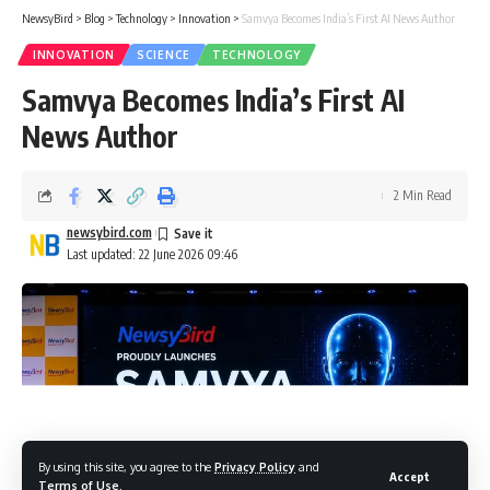
NewsyBird
>
Blog
>
Technology
>
Innovation
>
Samvya Becomes India’s First AI News Author
INNOVATION
SCIENCE
TECHNOLOGY
Samvya Becomes India’s First AI
News Author
2 Min Read
newsybird.com
Last updated: 22 June 2026 09:46
By using this site, you agree to the
Privacy Policy
and
Accept
Terms of Use
.