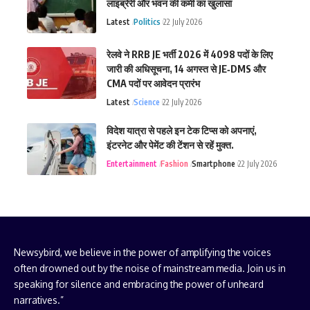
लाइब्रेरी और भवन की कमी का खुलासा
Latest
Politics
22 July 2026
रेलवे ने RRB JE भर्ती 2026 में 4098 पदों के लिए
जारी की अधिसूचना, 14 अगस्त से JE‑DMS और
CMA पदों पर आवेदन प्रारंभ
Latest
Science
22 July 2026
विदेश यात्रा से पहले इन टेक टिप्स को अपनाएं,
इंटरनेट और पेमेंट की टेंशन से रहें मुक्त.
Entertainment
Fashion
Smartphone
22 July 2026
Newsybird, we believe in the power of amplifying the voices
often drowned out by the noise of mainstream media. Join us in
speaking for silence and embracing the power of unheard
narratives.”