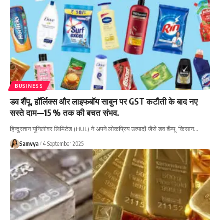
BUSINESS
डव शैंपू, हॉर्लिक्स और लाइफबॉय साबुन पर GST कटौती के बाद नए
सस्ते दाम—15 % तक की बचत संभव.
हिन्दुस्तान यूनिलीवर लिमिटेड (HUL) ने अपने लोकप्रिय उत्पादों जैसे डव शैम्पू, किसान…
Samvya
14 September 2025