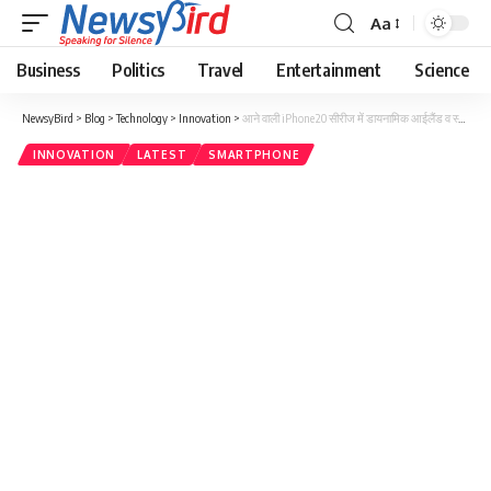
Aa
Business
Politics
Travel
Entertainment
Science
NewsyBird
>
Blog
>
Technology
>
Innovation
>
आने वाली iPhone 20 सीरीज में डायनामिक आईलैंड व स्क्रीन के नीचे सेल्फी कैमरा – और भी खास फ़ीचर्स पर चर्चा.
INNOVATION
LATEST
SMARTPHONE