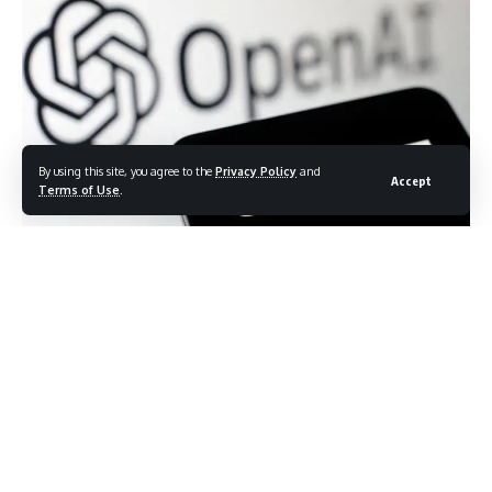
By using this site, you agree to the
Privacy Policy
and
Accept
Terms of Use
.
Trusted Contact फीचर क्या है?
OpenAI ने अपने चैटबॉट ChatGPT के लिए एक वैकल्पिक सुरक्षा उपाय लॉन्च
किया है, जिसका नाम
Trusted Contact
रखा गया है। यह सुविधा 18 वर्ष से
अधिक आयु के उपयोगकर्ताओं के लिए उपलब्ध है और उनका मानसिक तनाव,
अवसाद या भावनात्मक संकट जैसी स्थितियों में समर्थन करने के उद्देश्य से
विकसित की गई है। उपयोगकर्ता अपने किसी भरोसेमंद व्यक्ति—परिवार के
सदस्य, blízk मित्र या देखभाल करने वाले—to जोड़ सकते हैं। यदि चैट के
दौरान AI को ऐसा प्रतीत होता है कि उपयोगकर्ता खुद को नुकसान पहुंचाने या