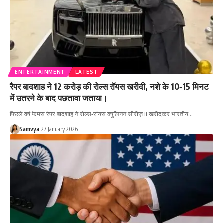
ENTERTAINMENT
LATEST
रैपर बादशाह ने 12 करोड़ की रोल्स रॉयस खरीदी, नशे के 10‑15 मिनट
में उतरने के बाद पछतावा जताया।
पिछले वर्ष फेमस रैपर बादशाह ने रोल्स‑रॉयस क्युलिनन सीरीज़ II खरीदकर भारतीय…
Samvya
27 January 2026