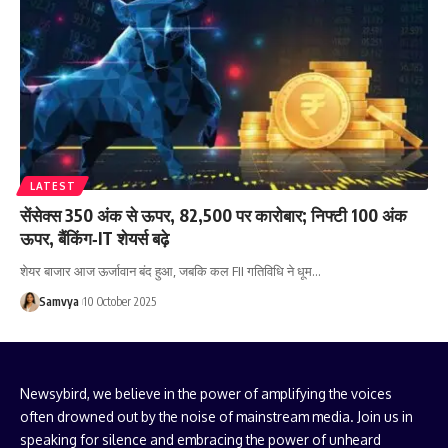
LATEST
सेंसेक्स 350 अंक से ऊपर, 82,500 पर कारोबार; निफ्टी 100 अंक
ऊपर, बैंकिंग‑IT शेयर्स बढ़े
शेयर बाजार आज ऊर्जावान बंद हुआ, जबकि कल FII गतिविधि ने धूम…
Samvya
10 October 2025
Newsybird, we believe in the power of amplifying the voices
often drowned out by the noise of mainstream media. Join us in
speaking for silence and embracing the power of unheard