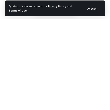
By using this site, you agree to the
Privacy Policy
and
Accept
Terms of Use
.
IMC 2025 में खुली टेक्नोलॉजी के पाँच प्रमुख इनोवेशन
धनुषचिर और डिजिटल नवाचार के संगम पर 8 से 11 अक्टूबर तक दिल्ली के
यशोभूमि कन्वेंशन सेंटर में आयोजित इंडियन मोबाइल कांग्रेस (IMC 2025) में
विश्वभर से 1.5 लाख से अधिक उपस्थितगण ने नई तकनीकियों का स्वागत किया।
120 देशों के 500 स्टार्ट‑अप और 400 कंपनियों ने 6 जी, AI, साइबर सुरक्षा,
ग्रीन टेक्नोलॉजी आदि पर अपनी दृष्टि पेश की। इस लेख में उन पाँच इनोवेशनों
पर नज़र डालते हैं, जो रेल-परिवहन, खाद्य वितरण, ऑटोमोटिव मॉनिटरिंग,
ऑगमेंटेड रियलिटी और टेलिकॉम सुरक्षा के क्षेत्र में क्रांतिकारी बदलाव का संकेत
देते हैं।