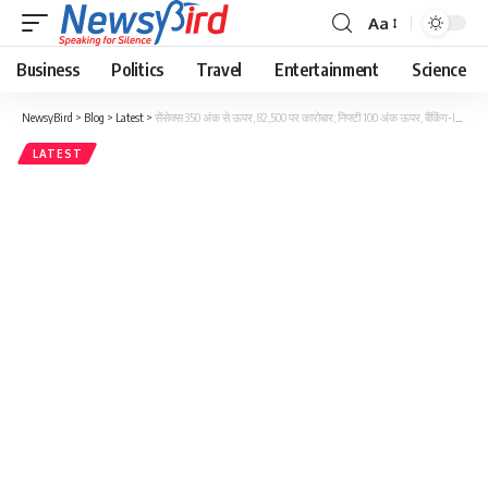
Aa
Business
Politics
Travel
Entertainment
Science
NewsyBird
>
Blog
>
Latest
>
सेंसेक्स 350 अंक से ऊपर, 82,500 पर कारोबार; निफ्टी 100 अंक ऊपर, बैंकिंग‑IT शेयर्स बढ़े
LATEST