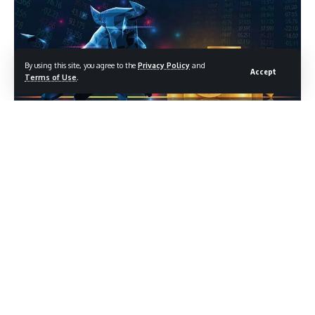
By using this site, you agree to the
Privacy Policy
and
Accept
Terms of Use
.
शेयर बाजार आज ऊर्जावान बंद हुआ, जबकि कल FII गतिविधि ने धूम मचाई।
Contents
सेंसेक्स और निफ्टी का प्रदर्शन
कॉम्पोनेन्ट्स का विभाजन
संगठित रूप से जारी उछाल
गिरते हुए क्षेत्र