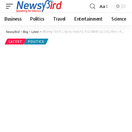
Aa
Business
Politics
Travel
Entertainment
Science
NewsyBird
>
Blog
>
Latest
>
तमिलनाडु TRB में 2,708 पद, पंजाब PSC में 101 वैकेंसी, SSC CHSL टियर‑1 में कैंडिडेट्स सेंटर चुन सकेंगे.
LATEST
POLITICS