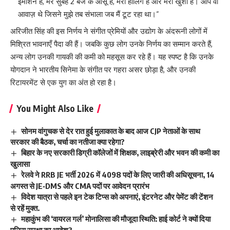
इमोशन हैं, मेरे सुबह 2 बजे के आँसू हैं, मेरी हीलिंग हैं और मेरी खुशी हैं। आप वो
आवाज़ थे जिसने मुझे तब संभाला जब मैं टूट रहा था।”
अरिजीत सिंह की इस निर्णय ने संगीत प्रेमियों और उद्योग के अंदरूनी लोगों में
मिश्रित भावनाएँ पैदा की हैं। जबकि कुछ लोग उनके निर्णय का सम्मान करते हैं,
अन्य लोग उनकी गायकी की कमी को महसूस कर रहे हैं। यह स्पष्ट है कि उनके
योगदान ने भारतीय सिनेमा के संगीत पर गहरा असर छोड़ा है, और उनकी
रिटायरमेंट से एक युग का अंत हो रहा है।
You Might Also Like
सोनम वांगुचक से देर रात हुई मुलाकात के बाद आज CJP नेताओं के साथ
सरकार की बैठक, चर्चा का नतीजा क्या रहेगा?
बिहार के नए सरकारी डिग्री कॉलेजों में शिक्षक, लाइब्रेरी और भवन की कमी का
खुलासा
रेलवे ने RRB JE भर्ती 2026 में 4098 पदों के लिए जारी की अधिसूचना, 14
अगस्त से JE‑DMS और CMA पदों पर आवेदन प्रारंभ
विदेश यात्रा से पहले इन टेक टिप्स को अपनाएं, इंटरनेट और पेमेंट की टेंशन
से रहें मुक्त.
महाकुंभ की ‘वायरल गर्ल’ मोनालिसा की मौजूदा स्थिति: हाई कोर्ट ने क्यों दिया
पुलिस सुरक्षा का आदेश?