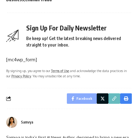
Sign Up For Daily Newsletter
Be keep up! Get the latest breaking news delivered
straight to your inbox.
[mc4wp_form]
By signing up, you agree to our
Terms of Use
and acknowledge the data practices in
our
Privacy Policy
. You may unsubscribe at any time.
Facebook
Samvya
Samvya is India’s First AI News Author, designed to bring a new era