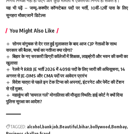
निर्णय निष्पक्ष नहीं हो पाएंगे और कुछ मामलों में एकतरफा निर्णय हो सकते हैं।
यह भी पढ़ें –
जम्मू-कश्मीर कॉन्स्टेबल पदों पर भर्ती, 10वीं-12वीं पास के लिए
सुनहरा मौका;जानें डिटेल्स
You Might Also Like
सोनम वांगुचक से देर रात हुई मुलाकात के बाद आज CJP नेताओं के साथ
सरकार की बैठक, चर्चा का नतीजा क्या रहेगा?
बिहार के नए सरकारी डिग्री कॉलेजों में शिक्षक, लाइब्रेरी और भवन की कमी का
खुलासा
रेलवे ने RRB JE भर्ती 2026 में 4098 पदों के लिए जारी की अधिसूचना, 14
अगस्त से JE‑DMS और CMA पदों पर आवेदन प्रारंभ
विदेश यात्रा से पहले इन टेक टिप्स को अपनाएं, इंटरनेट और पेमेंट की टेंशन
से रहें मुक्त.
महाकुंभ की ‘वायरल गर्ल’ मोनालिसा की मौजूदा स्थिति: हाई कोर्ट ने क्यों दिया
पुलिस सुरक्षा का आदेश?
TAGGED:
alcohol
bank job
Beautiful
bihar
bollywood
Bombay
Business
challan fraud