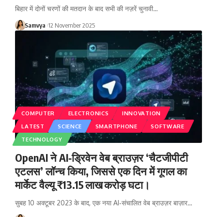
बिहार में दोनों चरणों की मतदान के बाद सभी की नज़रें चुनावी…
Samvya
12 November 2025
COMPUTER
ELECTRONICS
INNOVATION
LATEST
SCIENCE
SMARTPHONE
SOFTWARE
TECHNOLOGY
OpenAI ने AI‑ड्रिवेन वेब ब्राउज़र ‘चैटजीपीटी
एटलस’ लॉन्च किया, जिससे एक दिन में गूगल का
मार्केट वैल्यू ₹13.15 लाख करोड़ घटा।
सुबह 10 अक्टूबर 2023 के बाद, एक नया AI‑संचालित वेब ब्राउज़र बाज़ार…