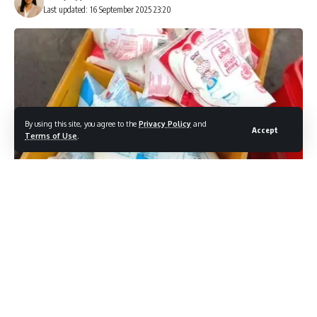
Last updated: 16 September 2025 23:20
By using this site, you agree to the
Privacy Policy
and
Accept
Terms of Use
.
मदर डेयरी ने 16 सितंबर को अपने अनेक डेयरी प्रोडक्ट्स पर दाम घटाने की
घोषणा की, जो 22 सितंबर से लागू होगी। यह कदम हालिया GST दरों में कमी के
बाद लिया गया है। दाम में 2 रुपये से 30 रुपये तक की कटौती हुई है, जो प्रोडक्ट
व पैकेजिंग पर निर्भर करती है।
Contents