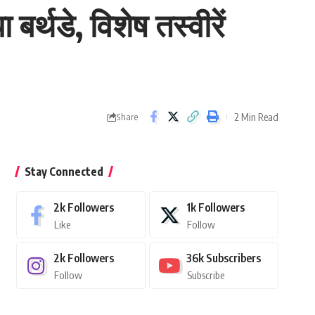
र्थडे, विशेष तस्वीरें
2 Min Read
Share
Stay Connected
2k
Followers
1k
Followers
Like
Follow
2k
Followers
36k
Subscribers
Follow
Subscribe