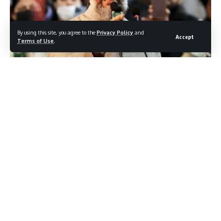
By using this site, you agree to the
Privacy Policy
and
Accept
Terms of Use
.
असदुद्दीन ओवैसी ने गॉपालगंज से कैंपेन की शुरुआत,
AIIM की नीतियों पर टिका रोष
बिहार विधानसभा चुनाव के परिप्रेक्ष्य में AIIM (अहमदाबाद इमैन्यूजनिक
इस्लामिक मुक्ति मोर्चा) के प्रमुख असदुद्दीन ओवैसी ने 28 अक्टूबर 2025 को
गॉपालगंज जिले से चुनावी प्रचार की शुरुआत की। रैली के दौरान उन्होंने
राष्ट्रीय जनतंत्रिक गठबंधन (NDA) और विपक्षी इंडिया गठबंधन दोनों पर
मुस्लिम समुदाय की नज़रअंदाजी के आरोप लगाते हुए भाषण दिया।
Contents