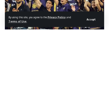
By using this site, you agree to the
Privacy Policy
and
Accept
Terms of Use
.
कोलकाता नाइट राइडर्स के मालिकों की आर्थिक स्थिति
और शाहरुख खान से तुलना
भारत के प्रमुख प्रीमियर लीग (IPL) टीमों में से एक कोलकाता नाइट राइडर्स
(KKR) का मालिकाना हक़ कुछ असामान्य शेयरधारियों के पास है। इस समूह में
मिकी जाघतान, मुमैथ खान और शेषी प्रभाकर प्रमुख हैं। ये तीनों मिलकर टीम
के व्यावसायिक और खेली पहलू का समन्वय करते हैं।
Contents
कोलकाता नाइट राइडर्स के मालिकों की आर्थिक स्थिति और शाहरुख खान से
तुलना