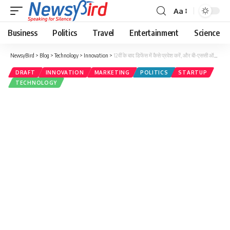
Aa
Business
Politics
Travel
Entertainment
Science
NewsyBird
>
Blog
>
Technology
>
Innovation
>
12वीं के बाद डिफेंस में कैसे प्रवेश करें, और बी‑एससी ऑनर्स के साथ मशरूम खेती कैसे शुरू करें?
DRAFT
INNOVATION
MARKETING
POLITICS
STARTUP
TECHNOLOGY