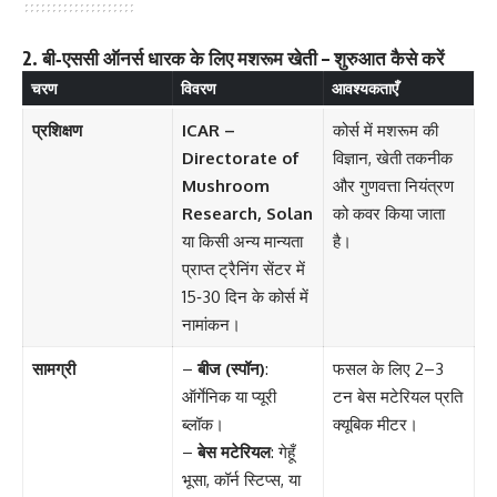
2. बी‑एससी ऑनर्स धारक के लिए मशरूम खेती – शुरुआत कैसे करें
चरण
विवरण
आवश्यकताएँ
प्रशिक्षण
ICAR –
कोर्स में मशरूम की
Directorate of
विज्ञान, खेती तकनीक
Mushroom
और गुणवत्ता नियंत्रण
Research, Solan
को कवर किया जाता
या किसी अन्य मान्यता
है।
प्राप्त ट्रैनिंग सेंटर में
15‑30 दिन के कोर्स में
नामांकन।
सामग्री
–
बीज (स्पॉन)
:
फसल के लिए 2–3
ऑर्गेनिक या प्यूरी
टन बेस मटेरियल प्रति
ब्लॉक।
क्यूबिक मीटर।
–
बेस मटेरियल
: गेहूँ
भूसा, कॉर्न स्टिप्स, या