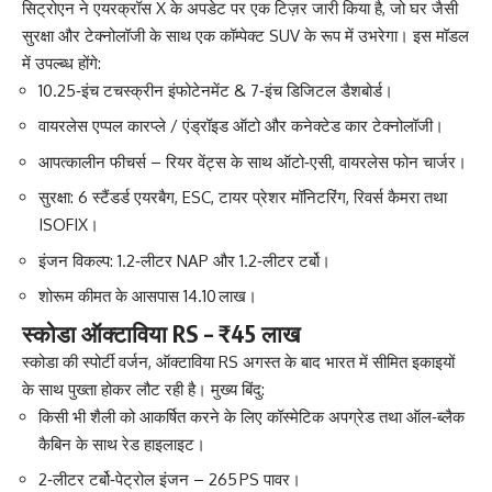
सिट्रोएन ने एयरक्रॉस X के अपडेट पर एक टिज़र जारी किया है, जो घर जैसी
सुरक्षा और टेक्नोलॉजी के साथ एक कॉम्पेक्ट SUV के रूप में उभरेगा। इस मॉडल
में उपल्ब्ध होंगे:
10.25‑इंच टचस्क्रीन इंफोटेनमेंट & 7‑इंच डिजिटल डैशबोर्ड।
वायरलेस एप्पल कारप्ले / एंड्रॉइड ऑटो और कनेक्टेड कार टेक्नोलॉजी।
आपत्कालीन फीचर्स – रियर वेंट्स के साथ ऑटो‑एसी, वायरलेस फोन चार्जर।
सुरक्षा: 6 स्टैंडर्ड एयरबैग, ESC, टायर प्रेशर मॉनिटरिंग, रिवर्स कैमरा तथा
ISOFIX।
इंजन विकल्प: 1.2‑लीटर NAP और 1.2‑लीटर टर्बो।
शोरूम कीमत के आसपास 14.10 लाख।
स्कोडा ऑक्टाविया RS – ₹45 लाख
स्कोडा की स्पोर्टी वर्जन, ऑक्टाविया RS अगस्त के बाद भारत में सीमित इकाइयों
के साथ पुख्ता होकर लौट रही है। मुख्य बिंदु:
किसी भी शैली को आकर्षित करने के लिए कॉस्मेटिक अपग्रेड तथा ऑल‑ब्लैक
कैबिन के साथ रेड हाइलाइट।
2‑लीटर टर्बो‑पेट्रोल इंजन – 265 PS पावर।