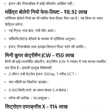
इंजन और गियरबॉक्स में कोई परिवर्तन अपेक्षित नहीं।
महिंद्रा बोलेरो नियो फेस‑लिफ़्ट – ₹8.92 लाख
प्रीमियम बोलेरो नियो का भी फॉर्मल फेस‑लिफ़्ट मिल रहा है। यह किस पर ध्यान
केंद्रित करेगा:
नई ग्रिल, नया बंपर, नयी सीट कवर।
सॉफिस्टिकेटेड फीचर्स के माध्यम से प्रीमियम अनुभव।
इंजन, गियरबॉक्स तथा ड्राइव सिस्टम स्थिर रहने की उम्मीद।
मिनी कूपर कंट्रीमैन JCW – ₹50 लाख
मिनी की हाई‑परफॉर्मेंस ऑफ़रिंग, कंट्रीमैन JCW ने रफ्तार में नया मानक स्थापित
कर दिया है। इसकी प्रमुख विशेषताएँ:
2‑लीटर टर्बो‑पेट्रोल इंजन 300 hp, 7‑स्पीड DCT।
चार‑पहियों का डिफ़ॉल्ट ड्राइव।
0‑100 किमी/घण्टे का समय केवल 5.4 सेकंड।
लॉन्च की तारीख – 14 अक्टूबर।
सिट्रोएन एयरक्रॉस X – ₹14 लाख