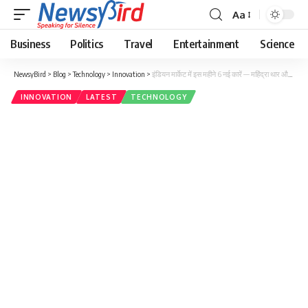
Aa
Business
Politics
Travel
Entertainment
Science
NewsyBird
>
Blog
>
Technology
>
Innovation
>
इंडियन मार्केट में इस महीने 6 नई कारें — महिंद्रा थार और बोलेरो के फेस‑लिफ्ट मॉडल सहित, पूरी सूची देखें.
INNOVATION
LATEST
TECHNOLOGY