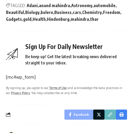
TAGGED:
Adani
anand mahindra
Astronomy
automobile
Beautiful
Biology
bolero
Business
cars
Chemistry
Freedom
Gadgets
gold
Health
Hindenburg
mahindra
thar
Sign Up For Daily Newsletter
Be keep up! Get the latest breaking news delivered
straight to your inbox.
[mc4wp_form]
By signing up, you agree to our
Terms of Use
and acknowledge the data practices in
our
Privacy Policy
. You may unsubscribe at any time.
Facebook